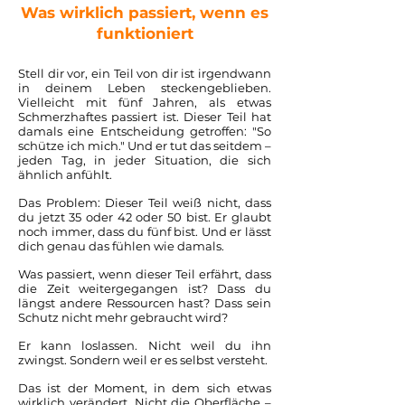
Was wirklich passiert, wenn es
funktioniert
Stell dir vor, ein Teil von dir ist irgendwann
in deinem Leben steckengeblieben.
Vielleicht mit fünf Jahren, als etwas
Schmerzhaftes passiert ist. Dieser Teil hat
damals eine Entscheidung getroffen: "So
schütze ich mich." Und er tut das seitdem –
jeden Tag, in jeder Situation, die sich
ähnlich anfühlt.
Das Problem: Dieser Teil weiß nicht, dass
du jetzt 35 oder 42 oder 50 bist. Er glaubt
noch immer, dass du fünf bist. Und er lässt
dich genau das fühlen wie damals.
Was passiert, wenn dieser Teil erfährt, dass
die Zeit weitergegangen ist? Dass du
längst andere Ressourcen hast? Dass sein
Schutz nicht mehr gebraucht wird?
Er kann loslassen. Nicht weil du ihn
zwingst. Sondern weil er es selbst versteht.
Das ist der Moment, in dem sich etwas
wirklich verändert. Nicht die Oberfläche –