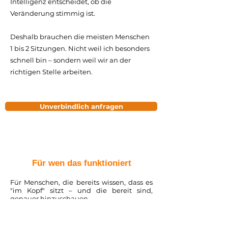
Intelligenz entscheidet, ob die
Veränderung stimmig ist.
Deshalb brauchen die meisten Menschen
1 bis 2 Sitzungen. Nicht weil ich besonders
schnell bin – sondern weil wir an der
richtigen Stelle arbeiten.
Unverbindlich anfragen
Für wen das funktioniert
Für Menschen, die bereits wissen, dass es
"im Kopf" sitzt – und die bereit sind,
genauer hinzuschauen.
Für Menschen, bei denen andere
Methoden an der Oberfläche gekratzt