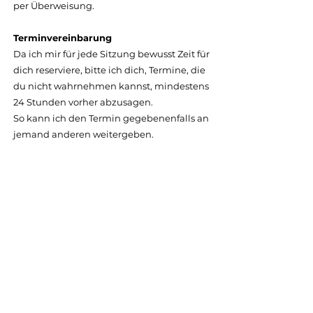
per Überweisung.
Terminvereinbarung
Da ich mir für jede Sitzung bewusst Zeit für
dich reserviere, bitte ich dich, Termine, die
du nicht wahrnehmen kannst, mindestens
24 Stunden vorher abzusagen.
So kann ich den Termin gegebenenfalls an
jemand anderen weitergeben.
Bei sehr kurzfristigen Absagen kann eine
Ausfallpauschale von € 50 verrechnet
werden.
Ich bitte hier um dein Verständnis.
FAQ