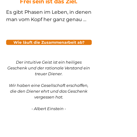
Frei sein ist das Ziel.
Es gibt Phasen im Leben, in denen 
man vom Kopf her ganz genau 
weiß, was sich ändern sollte – und 
trotzdem passiert innerlich kaum 
etwas. Die Gedanken wiederholen 
Wie läuft die Zusammenarbeit ab?
sich, die alten Gewohnheiten 
bleiben bestehen. Trotz aller 
Der intuitive Geist ist ein heiliges
Versuche fühlt es sich an, als 
Geschenk und der rationale Verstand ein
würde man auf der Stelle treten.

treuer Diener.
Das hat absolut nichts mit 
Wir haben eine Gesellschaft erschaffen,
die den Diener ehrt und das Geschenk
Schwäche oder mangelnder 
vergessen hat.
Disziplin zu tun.

- Albert Einstein -
Viele Themen lassen sich 
schlichtweg nicht „wegdenken“, 
weil sie tiefer liegen:
