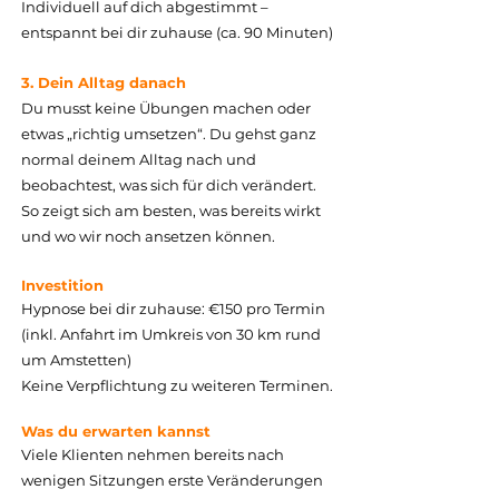
Individuell auf dich abgestimmt –
entspannt bei dir zuhause (ca. 90 Minuten)
Innere Spannungen und 
Blockaden lösen sich.

3. Dein Alltag danach
Du musst keine Übungen machen oder
Neue Sichtweisen und 
etwas „richtig umsetzen“. Du gehst ganz
Lösungswege entstehen.

normal deinem Alltag nach und
beobachtest, was sich für dich verändert.
Entscheidungen fühlen sich auf 
So zeigt sich am besten, was bereits wirkt
einmal klar und richtig an.

und wo wir noch ansetzen können.
Echte Veränderung passiert nicht 
Investition
Hypnose bei dir zuhause: €150 pro Termin
durch noch mehr Druck, sondern 
(inkl. Anfahrt im Umkreis von 30 km rund
weil sich dein inneres System in 
um Amstetten)
der Tiefe neu ordnet.
Keine Verpflichtung zu weiteren Terminen.
Was du erwarten kannst
Viele Klienten nehmen bereits nach
wenigen Sitzungen erste Veränderungen